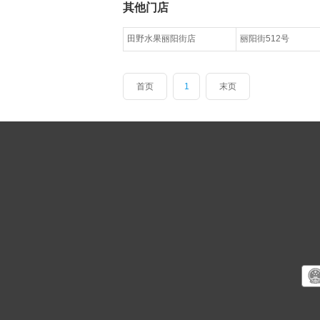
其他门店
田野水果丽阳街店
丽阳街512号
首页
1
末页