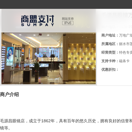
毛源昌眼睛
商户电话：
0578-2
商户地址：
万地广
所属地区：
丽水市
经营类型：
特色专
支持卡种：
磁条卡
优惠折扣：
商户介绍
毛源昌眼镜店，成立于1862年，具有百年的悠久历史，拥有良好的信誉
镜等。